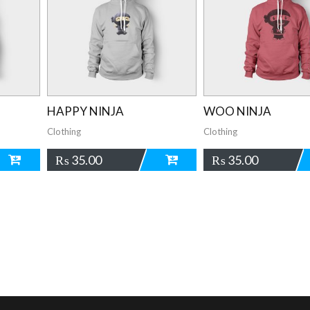
HAPPY NINJA
WOO NINJA
Clothing
Clothing
₨
35.00
₨
35.00
ADD
ADD