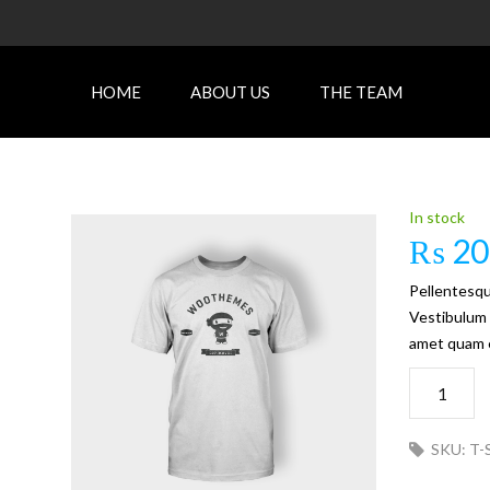
HOME
ABOUT US
THE TEAM
In stock
₨
20
Pellentesqu
Vestibulum t
amet quam e
Premium
Quality
quantity
SKU:
T-