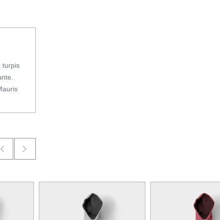
 turpis
ante.
Mauris