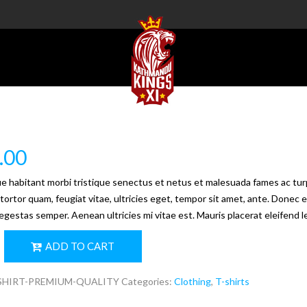
.00
e habitant morbi tristique senectus et netus et malesuada fames ac tur
ortor quam, feugiat vitae, ultricies eget, tempor sit amet, ante. Donec eu
gestas semper. Aenean ultricies mi vitae est. Mauris placerat eleifend l
ADD TO CART
SHIRT-PREMIUM-QUALITY
Categories:
Clothing
,
T-shirts