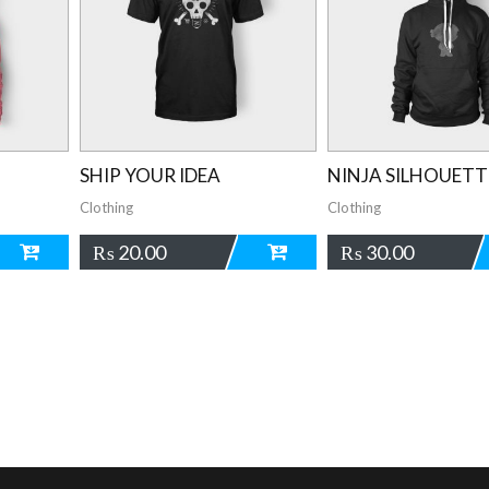
SHIP YOUR IDEA
NINJA SILHOUETT
Clothing
Clothing
₨
20.00
₨
30.00
ADD
ADD