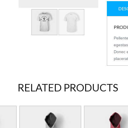
DES
PROD
Pellent
egestas.
Donec e
placerat
RELATED PRODUCTS