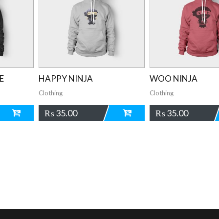
E
HAPPY NINJA
WOO NINJA
Clothing
Clothing
₨
35.00
₨
35.00
ADD
ADD