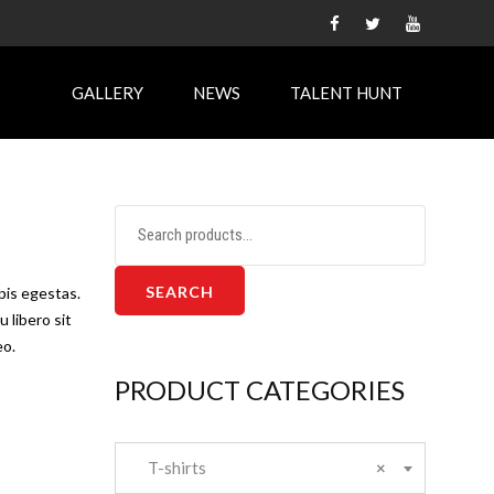
GALLERY
NEWS
TALENT HUNT
Search
for:
SEARCH
pis egestas.
 libero sit
eo.
PRODUCT CATEGORIES
T-shirts
×