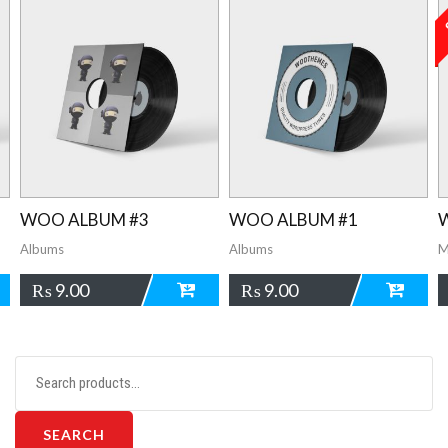
WOO ALBUM #3
WOO ALBUM #1
W
Albums
Albums
M
₨
9.00
₨
9.00
ADD
ADD
Search
for:
SEARCH